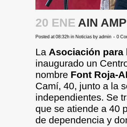
20 ENE
AIN AMP
Posted at 08:32h
in
Noticias
by
admin
0 Co
La
Asociación para l
inaugurado un Centro
nombre
Font Roja-A
Camí, 40, junto a la 
independientes. Se t
que se atiende a 40 
de dependencia y don