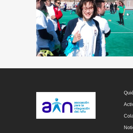
Qui
Acti
Col
Noti