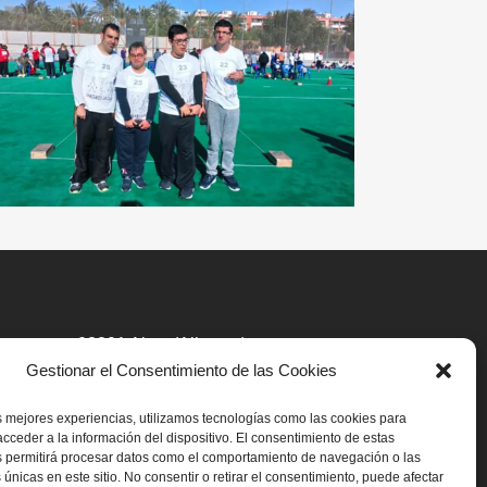
03801 Alcoy(Alicante)
Gestionar el Consentimiento de las Cookies
C/Camí, 40
Tel.:965 54 55 90
s mejores experiencias, utilizamos tecnologías como las cookies para
cceder a la información del dispositivo. El consentimiento de estas
administracion@ainalcoy.com
s permitirá procesar datos como el comportamiento de navegación o las
 únicas en este sitio. No consentir o retirar el consentimiento, puede afectar