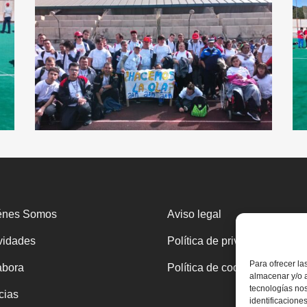
énes Somos
Aviso legal
vidades
Política de privacidad
Para ofrecer la
abora
Política de cookies
almacenar y/o a
tecnologías no
cias
identificaciones